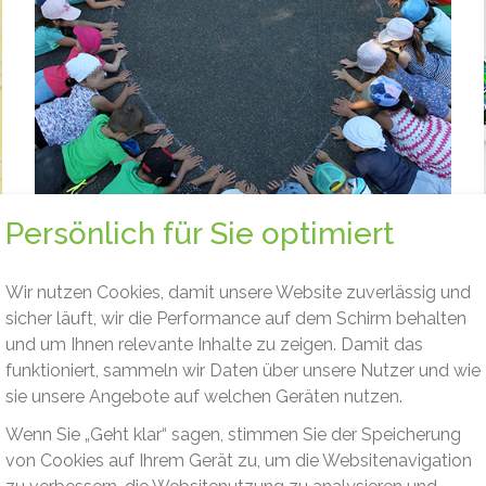
POLIFANT
Persönlich für Sie optimiert
POLIFANT ist ein freier Träger, der seit 1999 einen
Wir nutzen Cookies, damit unsere Website zuverlässig und
festen Bestandteil der Stuttgarter
sicher läuft, wir die Performance auf dem Schirm behalten
Betreuungslandschaft darstellt.
und um Ihnen relevante Inhalte zu zeigen. Damit das
.
Aktuell betreibt POLIFANT vier Kindertagesstätten
funktioniert, sammeln wir Daten über unsere Nutzer und wie
in Stuttgart sowie ab dem Schuljahr 2026/27
sie unsere Angebote auf welchen Geräten nutzen.
Hortbetreuung in Vaihingen Enz an zwei
Wenn Sie „Geht klar“ sagen, stimmen Sie der Speicherung
Grundschulen.
von Cookies auf Ihrem Gerät zu, um die Websitenavigation
Der Träger betreut in seinen Kindertagesstätten