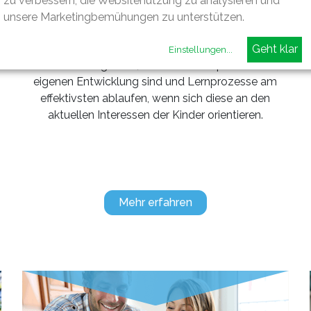
zu verbessern, die Websitenutzung zu analysieren und
Kinder im Alter von 8 Wochen bis zur
unsere Marketingbemühungen zu unterstützen.
Einschulungund arbeitet dabei nach dem Offenen
Gruppen- und Raumkonzept. Diesem liegt die
Einstellungen
...
Annahme zugrunde, dass Kinder Experten ihrer
eigenen Entwicklung sind und Lernprozesse am
effektivsten ablaufen, wenn sich diese an den
aktuellen Interessen der Kinder orientieren.
Mehr erfahren