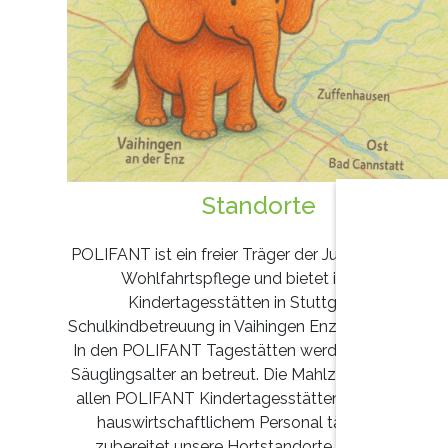
Standorte
POLIFANT ist ein freier Träger der Jugendhilfe- und
Wohlfahrtspflege und bietet in seinen
Kindertagesstätten in Stuttgart und
Schulkindbetreuung in Vaihingen Enz freie Plätze an
In den POLIFANT Tagestätten werden Kinder vom
Säuglingsalter an betreut. Die Mahlzeiten werden in
allen POLIFANT Kindertagesstätten von eigenem
hauswirtschaftlichem Personal täglich frisch
zubereitet unsere Hortstandorte werden von