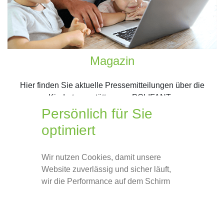
Magazin
Hier finden Sie aktuelle Pressemitteilungen über die
Kindertagesstätten von POLIFANT.
Bei Interesse stellen wir Ihnen gerne weiteres
Persönlich für Sie
Informationsmaterial zur Verfügung.
optimiert
Wir freuen uns über Ihren Anruf oder Ihre E-Mail-Anfrage.
Mehr erfahren
Wir nutzen Cookies, damit unsere
Website zuverlässig und sicher läuft,
wir die Performance auf dem Schirm
behalten und um Ihnen relevante
Inhalte zu zeigen. Damit das
funktioniert, sammeln wir Daten über