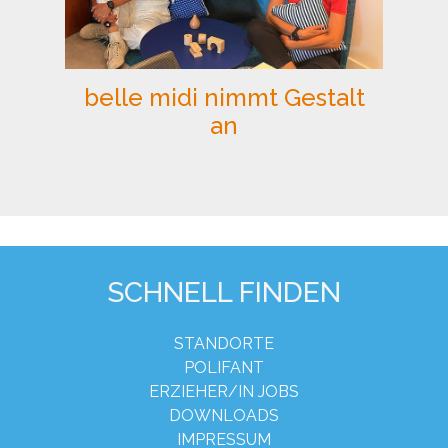
belle midi nimmt Gestalt
an
SCHNELL FINDEN
STANDORTE
POLIFANT
ERZIEHER/IN JOBS
DOWNLOADS
IMPRESSUM